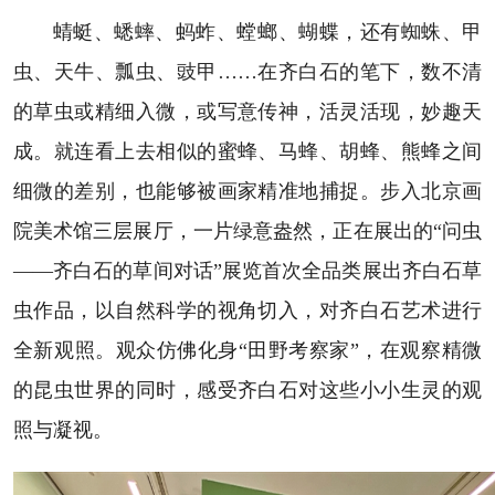
蜻蜓、蟋蟀、蚂蚱、螳螂、蝴蝶，还有蜘蛛、甲
虫、天牛、瓢虫、豉甲……在齐白石的笔下，数不清
的草虫或精细入微，或写意传神，活灵活现，妙趣天
成。就连看上去相似的蜜蜂、马蜂、胡蜂、熊蜂之间
细微的差别，也能够被画家精准地捕捉。步入北京画
院美术馆三层展厅，一片绿意盎然，正在展出的“问虫
——齐白石的草间对话”展览首次全品类展出齐白石草
虫作品，以自然科学的视角切入，对齐白石艺术进行
全新观照。观众仿佛化身“田野考察家”，在观察精微
的昆虫世界的同时，感受齐白石对这些小小生灵的观
照与凝视。