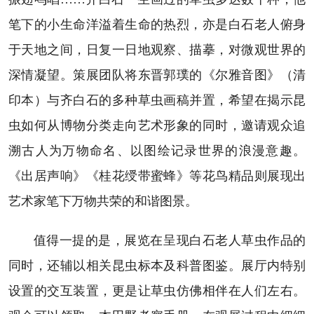
笔下的小生命洋溢着生命的热烈，亦是白石老人俯身
于天地之间，日复一日地观察、描摹，对微观世界的
深情凝望。策展团队将东晋郭璞的《尔雅音图》（清
印本）与齐白石的多种草虫画稿并置，希望在揭示昆
虫如何从博物分类走向艺术形象的同时，邀请观众追
溯古人为万物命名、以图绘记录世界的浪漫意趣。
《出居声响》《桂花绶带蜜蜂》等花鸟精品则展现出
艺术家笔下万物共荣的和谐图景。
值得一提的是，展览在呈现白石老人草虫作品的
同时，还辅以相关昆虫标本及科普图鉴。展厅内特别
设置的交互装置，更是让草虫仿佛相伴在人们左右。