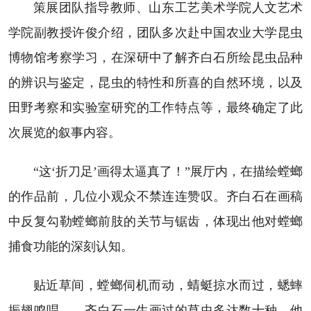
策展团队指导教师、山东工艺美术学院人文艺术
学院副教授许俊介绍，团队多次赴中国农业大学昆虫
博物馆考察学习，在深研中了解齐白石所绘昆虫品种
的辨识与鉴定，昆虫的特性和所喜的自然环境，以及
田野考察和实验室研究的工作特点等，最终确定了此
次展览的叙事内容。
“这‘折刀足’画得太逼真了！”展厅内，在描绘螳螂
的作品前，几位小观众不禁连连赞叹。齐白石在画稿
中反复勾勒螳螂前肢的关节与锯齿，体现出他对螳螂
捕食功能的深刻认知。
贴近草间，螳螂伺机而动，蜻蜓掠水而过，蟋蟀
振翅鸣唱……齐白石一生画过的草虫多达数十种，他