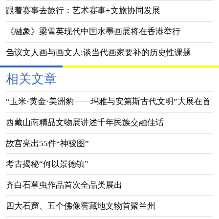
美之境」展览
跟着赛事去旅行：艺术赛事+文旅协同发展
《融象》梁雪英现代中国水墨画展将在香港举行
刍议文人画与画文人:谈当代画家要补的历史性课题
相关文章
“玉米·黄金·美洲豹——玛雅与安第斯古代文明”大展在首
都博物馆开幕
西藏山南精品文物展讲述千年民族交融佳话
故宫亮出55件“神骏图”
考古揭秘“何以景德镇”
齐白石草虫作品首次全品类展出
四大石窟、五个佛像窖藏地文物首聚兰州