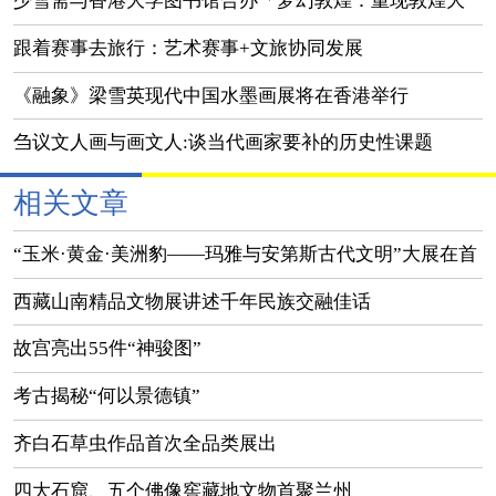
少雪斋与香港大学图书馆合办「梦幻敦煌：重现敦煌大
美之境」展览
跟着赛事去旅行：艺术赛事+文旅协同发展
《融象》梁雪英现代中国水墨画展将在香港举行
刍议文人画与画文人:谈当代画家要补的历史性课题
相关文章
“玉米·黄金·美洲豹——玛雅与安第斯古代文明”大展在首
都博物馆开幕
西藏山南精品文物展讲述千年民族交融佳话
故宫亮出55件“神骏图”
考古揭秘“何以景德镇”
齐白石草虫作品首次全品类展出
四大石窟、五个佛像窖藏地文物首聚兰州