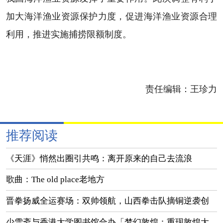
加大海洋渔业资源保护力度，促进海洋渔业资源合理
利用，推进实施捕捞限额制度。
责任编辑：
王珍力
推荐阅读
《天涯》悄然出圈引共鸣：离开原来的自己去流浪
歌曲：The old place老地方
晋拳扬威全运赛场：双帅领航，山西拳击队摘铜逆袭创
佳绩
少雪斋与香港大学图书馆合办「梦幻敦煌：重现敦煌大