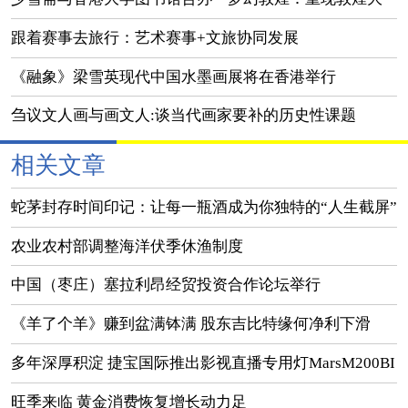
美之境」展览
跟着赛事去旅行：艺术赛事+文旅协同发展
《融象》梁雪英现代中国水墨画展将在香港举行
刍议文人画与画文人:谈当代画家要补的历史性课题
相关文章
蛇茅封存时间印记：让每一瓶酒成为你独特的“人生截屏”
农业农村部调整海洋伏季休渔制度
中国（枣庄）塞拉利昂经贸投资合作论坛举行
《羊了个羊》赚到盆满钵满 股东吉比特缘何净利下滑
多年深厚积淀 捷宝国际推出影视直播专用灯MarsM200BI
​旺季来临 黄金消费恢复增长动力足