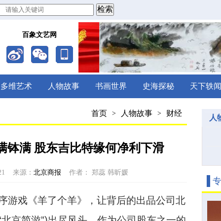
百象文艺网
多维艺术
人物故事
书画世界
史海探秘
天下轶
首页
人物故事
财经
>
>
人
满钵满 股东吉比特缘何净利下滑
21
来源：
北京商报
作者： 郑蕊 韩昕媛
程序游戏《羊了个羊》，让背后的出品公司北
“北京简游”)出尽风头，作为公司股东之一的