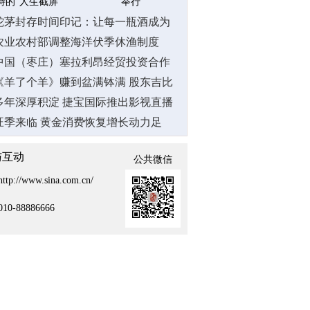
特的“人生截屏”
举行
蛇茅封存时间印记：让每一瓶酒成为
你独特的“人生截屏”
农业农村部调整海洋伏季休渔制度
中国（枣庄）塞拉利昂经贸投资合作
论坛举行
《羊了个羊》赚到盆满钵满 股东吉比
特缘何净利下滑
多年深厚积淀 捷宝国际推出影视直播
专用灯MarsM200BI
​旺季来临 黄金消费恢复增长动力足
与互动
公共微信
http://www.sina.com.cn/
010-88886666