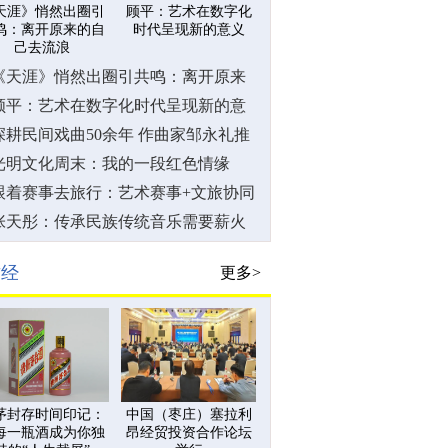
天涯》悄然出圈引
顾平：艺术在数字化
鸣：离开原来的自
时代呈现新的意义
己去流浪
《天涯》悄然出圈引共鸣：离开原来
的自己去流浪
顾平：艺术在数字化时代呈现新的意
义
深耕民间戏曲50余年 作曲家邹永礼推
出首张歌曲作品集
光明文化周末：我的一段红色情缘
跟着赛事去旅行：艺术赛事+文旅协同
发展
张天彤：传承民族传统音乐需要薪火
相传的力量
财经
更多>
茅封存时间印记：
中国（枣庄）塞拉利
每一瓶酒成为你独
昂经贸投资合作论坛