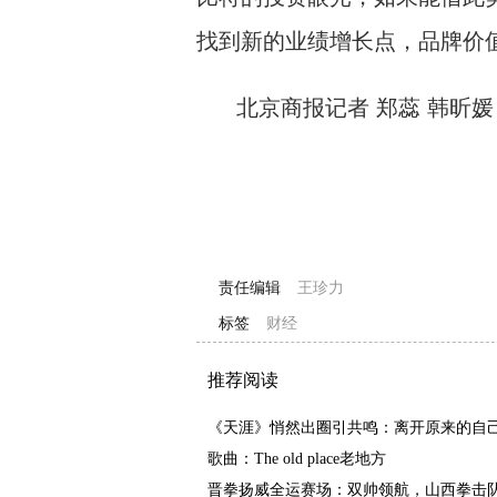
找到新的业绩增长点，品牌价
北京商报记者 郑蕊 韩昕媛
责任编辑
王珍力
标签
财经
推荐阅读
《天涯》悄然出圈引共鸣：离开原来的自己
歌曲：The old place老地方
晋拳扬威全运赛场：双帅领航，山西拳击