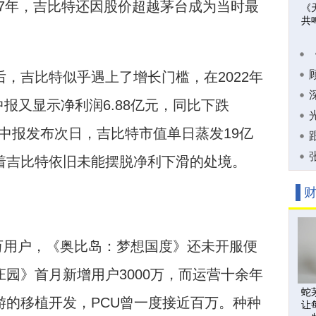
2017年，吉比特还因股价超越茅台成为当时最
《
共
。
后，吉比特似乎遇上了增长门槛，在2022年
中报又显示净利润6.88亿元，同比下跌
，中报发布次日，吉比特市值单日蒸发19亿
着吉比特依旧未能摆脱净利下滑的处境。
万用户，《奥比岛：梦想国度》还未开服便
园》首月新增用户3000万，而运营十余年
蛇
游的移植开发，PCU曾一度接近百万。种种
让