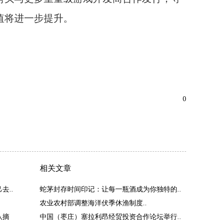
值将进一步提升。
0
相关文章
去..
蛇茅封存时间印记：让每一瓶酒成为你独特的..
农业农村部调整海洋伏季休渔制度..
队摘
中国（枣庄）塞拉利昂经贸投资合作论坛举行..