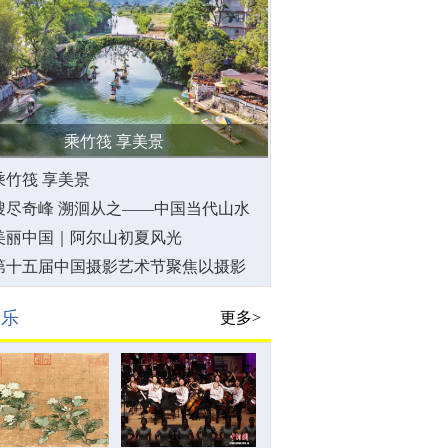
乘竹筏 享美景
乘竹筏 享美景
搜尽奇峰 溯洄从之——中国当代山水
影像艺术探微
美丽中国｜阿尔山初夏风光
第十五届中国摄影艺术节聚焦以摄影
为时代传神写照
音乐
更多>