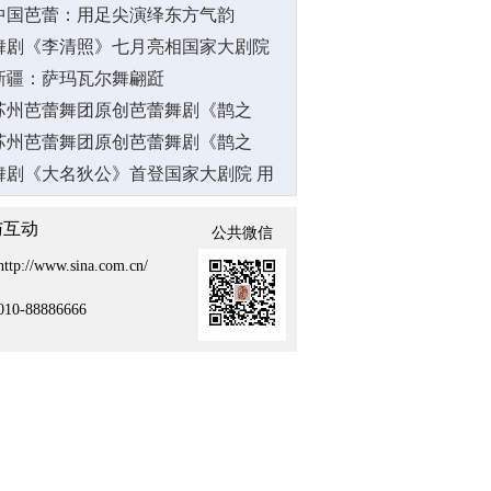
中国芭蕾：用足尖演绎东方气韵
舞剧《李清照》七月亮相国家大剧院
新疆：萨玛瓦尔舞翩跹
苏州芭蕾舞团原创芭蕾舞剧《鹊之
桥》首演
苏州芭蕾舞团原创芭蕾舞剧《鹊之
桥》首演
舞剧《大名狄公》首登国家大剧院 用
舞蹈讲悬疑故事
与互动
公共微信
http://www.sina.com.cn/
010-88886666