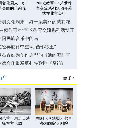
明文化周末：好一
“中俄教育年”艺术教
朵美丽的茉莉花
育交流系列活动开幕
式在北京举行
光明文化周末：好一朵美丽的茉莉花
“中俄教育年”艺术教育交流系列活动开
幕式在北京举行
中国民族音乐中的马
在经典旋律中重识“西部歌王”
以石香姑为创作原型的《她的海》宣
布定档 “非典型”传奇如何在音乐剧中
中德合作重释莫扎特歌剧《魔笛》
新生
舞蹈
更多>
国芭蕾：用足尖演
舞剧《李清照》七月
绎东方气韵
亮相国家大剧院