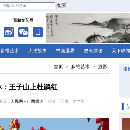
百象文艺网
多维艺术
人物故事
书画世界
史海探秘
天下轶
首页
多维艺术
摄影
>
>
多
林：王子山上杜鹃红
来源：
人民网－广西频道
作者：王勇、李世华