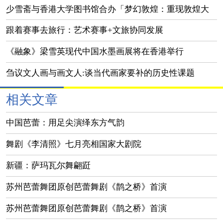
佳绩
少雪斋与香港大学图书馆合办「梦幻敦煌：重现敦煌大
美之境」展览
跟着赛事去旅行：艺术赛事+文旅协同发展
《融象》梁雪英现代中国水墨画展将在香港举行
刍议文人画与画文人:谈当代画家要补的历史性课题
相关文章
中国芭蕾：用足尖演绎东方气韵
舞剧《李清照》七月亮相国家大剧院
新疆：萨玛瓦尔舞翩跹
苏州芭蕾舞团原创芭蕾舞剧《鹊之桥》首演
苏州芭蕾舞团原创芭蕾舞剧《鹊之桥》首演