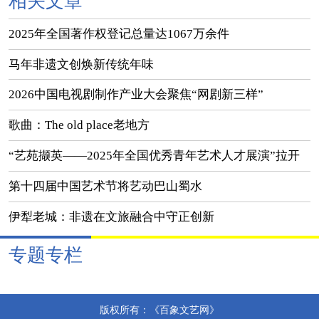
相关文章
2025年全国著作权登记总量达1067万余件
马年非遗文创焕新传统年味
2026中国电视剧制作产业大会聚焦“网剧新三样”
歌曲：The old place老地方
“艺苑撷英——2025年全国优秀青年艺术人才展演”拉开
帷幕
第十四届中国艺术节将艺动巴山蜀水
伊犁老城：非遗在文旅融合中守正创新
专题专栏
版权所有：《百象文艺网》