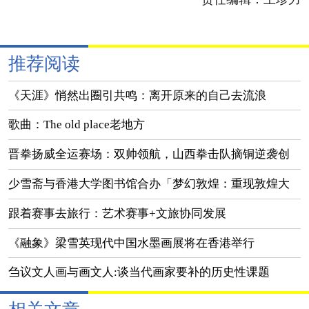
推荐阅读
《天涯》悄然出圈引共鸣：离开原来的自己去流浪
歌曲：The old place老地方
晋拳扬威全运赛场：双帅领航，山西拳击队摘铜逆袭创
佳绩
少雪斋与香港大学图书馆合办「梦幻敦煌：重现敦煌大
美之境」展览
跟着赛事去旅行：艺术赛事+文旅协同发展
《融象》梁雪英现代中国水墨画展将在香港举行
刍议文人画与画文人:谈当代画家要补的历史性课题