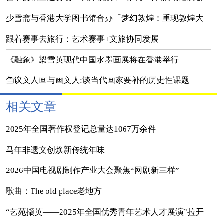
佳绩
少雪斋与香港大学图书馆合办「梦幻敦煌：重现敦煌大
美之境」展览
跟着赛事去旅行：艺术赛事+文旅协同发展
《融象》梁雪英现代中国水墨画展将在香港举行
刍议文人画与画文人:谈当代画家要补的历史性课题
相关文章
2025年全国著作权登记总量达1067万余件
马年非遗文创焕新传统年味
2026中国电视剧制作产业大会聚焦“网剧新三样”
歌曲：The old place老地方
“艺苑撷英——2025年全国优秀青年艺术人才展演”拉开