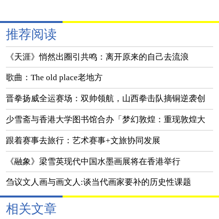
推荐阅读
《天涯》悄然出圈引共鸣：离开原来的自己去流浪
歌曲：The old place老地方
晋拳扬威全运赛场：双帅领航，山西拳击队摘铜逆袭创
佳绩
少雪斋与香港大学图书馆合办「梦幻敦煌：重现敦煌大
美之境」展览
跟着赛事去旅行：艺术赛事+文旅协同发展
《融象》梁雪英现代中国水墨画展将在香港举行
刍议文人画与画文人:谈当代画家要补的历史性课题
相关文章